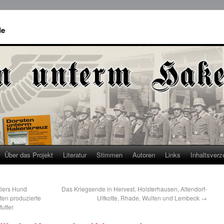
de
Über das Projekt
Literatur
Stimmen
Autoren
Links
Inhaltsverz
itlers Hund
Das Kriegsende in Hervest, Holsterhausen, Altendorf-
ten produzierte
Ulfkotte, Rhade, Wulfen und Lembeck
→
utter