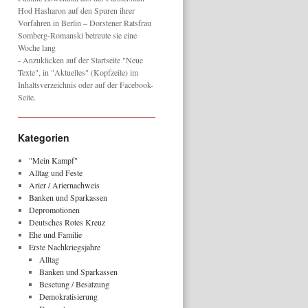
Hod Hasharon auf den Spuren ihrer
Vorfahren in Berlin – Dorstener Ratsfrau
Somberg-Romanski betreute sie eine
Woche lang
- Anzuklicken auf der Startseite "Neue
Texte", in "Aktuelles" (Kopfzeile) im
Inhaltsverzeichnis oder auf der Facebook-
Seite.
Kategorien
"Mein Kampf"
Alltag und Feste
Arier / Ariernachweis
Banken und Sparkassen
Depromotionen
Deutsches Rotes Kreuz
Ehe und Familie
Erste Nachkriegsjahre
Alltag
Banken und Sparkassen
Besetung / Besatzung
Demokratisierung