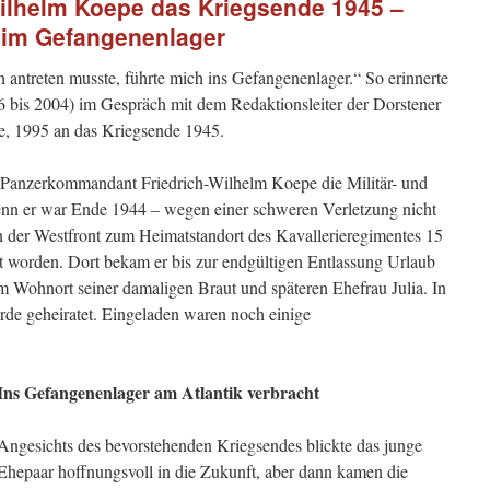
Wilhelm Koepe das Kriegsende 1945 –
e im Gefangenenlager
in antreten musste, führ­te mich ins Gefangenenla­ger.“ So erinnerte
 bis 2004) im Gespräch mit dem Redaktionsleiter der Dorstener
, 1995 an das Kriegsende 1945.
nd Panzerkommandant Friedrich-Wilhelm Koepe die Militär- und
enn er war Ende 1944 – wegen einer schweren Ver­letzung nicht
der Westfront zum Heimatstand­ort des Kavallerieregimentes 15
 worden. Dort bekam er bis zur endgültigen Entlassung Urlaub
m Wohnort seiner damaligen Braut und späteren Ehefrau Julia. In
de geheiratet. Eingeladen waren noch einige
Ins Gefangenenlager am Atlantik verbracht
Angesichts des bevorste­henden Kriegsendes blickte das junge
Ehepaar hoff­nungsvoll in die Zukunft, aber dann kamen die