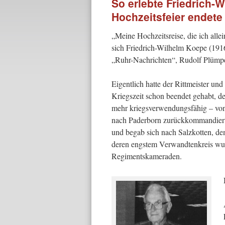
So erlebte Friedrich-
Hochzeitsfeier endet
„Meine Hochzeitsreise, die ich al­le
sich Friedrich-Wilhelm Koepe (1916
„Ruhr-Nachrichten“, Rudolf Plümpe
Eigentlich hatte der Rittmeister u
Kriegszeit schon beendet gehabt, d
mehr kriegsverwendungsfähig – von 
nach Paderborn zurück­kommandiert
und begab sich nach Salzkotten, de
deren engstem Verwandtenkreis wur
Regimentskameraden.