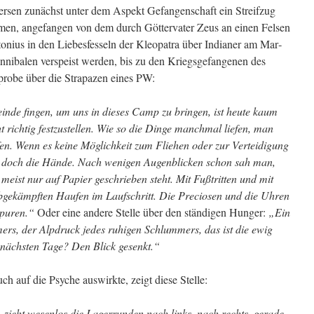
Versen zunächst un­ter dem Aspekt Gefangenschaft ein Streifzug
men, angefangen von dem durch Göttervater Zeus an ei­nen Felsen
nius in den Liebesfesseln der Kleopatra über Indianer am Mar­
nnibalen verspeist werden, bis zu den Kriegsge­fangenen des
probe über die Strapazen ei­nes PW:
inde fingen, um uns in dieses Camp zu bringen, ist heute kaum
t richtig festzustellen. Wie so die Din­ge manchmal liefen, man
efen. Wenn es keine Möglichkeit zum Fliehen oder zur Verteidigung
h doch die Hände. Nach weni­gen Augenblicken schon sah man,
eist nur auf Papier ge­schrieben steht. Mit Fußtritten und mit
bgekämpften Haufen im Laufschritt. Die Preciosen und die Uhren
Spuren.“
Oder eine andere Stelle über den ständigen Hunger:
„Ein
rs, der Alpdruck jedes ruhigen Schlummers, das ist die ewig
 nächsten Tage? Den Blick gesenkt.“
uch auf die Psyche auswirkte, zeigt diese Stelle:
zieht wesenlos die Lagerrun­den nach links, nach rechts, gerade,