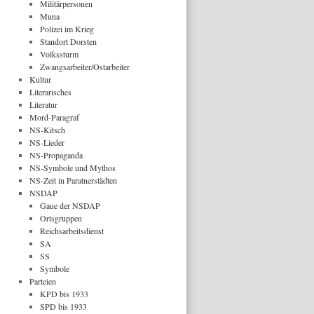
Militärpersonen
Muna
Polizei im Krieg
Standort Dorsten
Volkssturm
Zwangsarbeiter/Ostarbeiter
Kultur
Literarisches
Literatur
Mord-Paragraf
NS-Kitsch
NS-Lieder
NS-Propaganda
NS-Symbole und Mythos
NS-Zeit in Paratnerstädten
NSDAP
Gaue der NSDAP
Ortsgruppen
Reichsarbeitsdienst
SA
SS
Symbole
Parteien
KPD bis 1933
SPD bis 1933