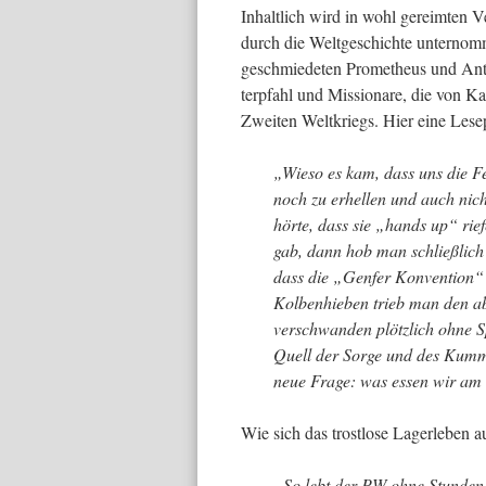
Inhaltlich wird in wohl ge­reimten 
durch die Weltgeschichte unternom­
geschmiedeten Prometheus und Anto
terpfahl und Missionare, die von Ka
Zweiten Weltkriegs. Hier eine Lese
„Wieso es kam, dass uns die Fe
noch zu er­hellen und auch nich
hör­te, dass sie „hands up“ ri
gab, dann hob man schließlic
dass die „Genfer Konvention“ m
Kolbenhieben trieb man den a
verschwanden plötz­lich ohne 
Quell der Sorge und des Kumme
neue Frage: was es­sen wir am
Wie sich das trostlose La­gerleben a
„So lebt der PW ohne Stunden, 