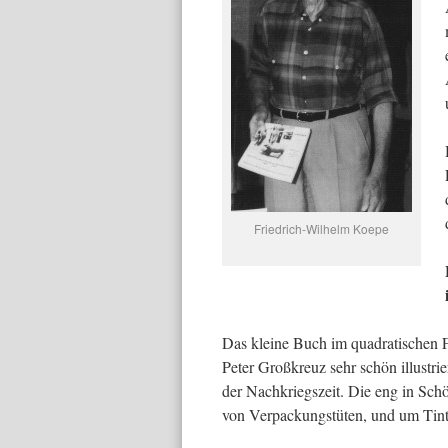
Friedrich-Wilhelm Koepe
Das kleine Buch im qua­dratischen 
Peter Groß­kreuz sehr schön illustr
der Nachkriegszeit. Die eng in Sch
von Verpackungstüten, und um Tinte