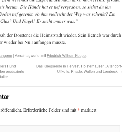
is herum. Die Hände hat er tief vergraben, so siehst du ihn
Boden tief gesenkt, ob ihm vielleicht der Weg was schenkt? Ein
n Glas? Und Nägel? Er sucht immer was.“
ah der Dorstener die Heimatstadt wie­der. Sein Betrieb war durch
er wieder bei Null an­fangen musste.
fangene
| Verschlagwortet mit
Friedrich-Wilhem Koepe
.
itlers Hund
Das Kriegsende in Hervest, Holsterhausen, Altendorf-
ten produzierte
Ulfkotte, Rhade, Wulfen und Lembeck
→
utter
tar
*
öffentlicht.
Erforderliche Felder sind mit
markiert