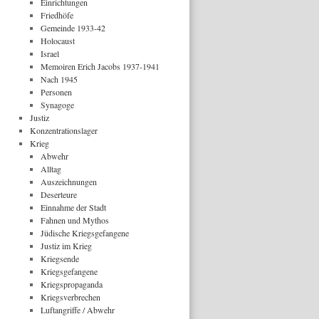
Einrichtungen
Friedhöfe
Gemeinde 1933-42
Holocaust
Israel
Memoiren Erich Jacobs 1937-1941
Nach 1945
Personen
Synagoge
Justiz
Konzentrationslager
Krieg
Abwehr
Alltag
Auszeichnungen
Deserteure
Einnahme der Stadt
Fahnen und Mythos
Jüdische Kriegsgefangene
Justiz im Krieg
Kriegsende
Kriegsgefangene
Kriegspropaganda
Kriegsverbrechen
Luftangriffe / Abwehr