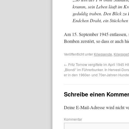
krumm, sein Leben läuft im Kre
geduldig tra­ben. Den Blick zu 
End­chen Draht, ein Stückche
Am 15. September 1945 entlassen, s
Bomben zerstört, so dass er auch hi
Veröffentlicht unter
Kriegsende
,
Kriegsge
←
Fritz Tornow vergiftete im April 1945 H
„Blondi“ im Führerbunker. In Hervest-Dors
er in den 1960er- und 70er-Jahren Hundef
Schreibe einen Kommen
Deine E-Mail-Adresse wird nicht ver
Kommentar