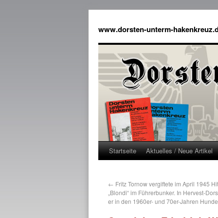
www.dorsten-unterm-hakenkreuz.
Startseite
Aktuelles / Neue Artikel
←
Fritz Tornow vergiftete im April 1945 H
„Blondi“ im Führerbunker. In Hervest-Dors
er in den 1960er- und 70er-Jahren Hundef