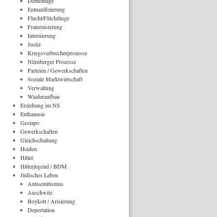
Demontage
Entnazifizierung
Flucht/Flüchtlinge
Fraternisierung
Internierung
Justiz
Kriegsverbrecherprozesse
Nürnberger Prozesse
Parteien / Gewerkschaften
Soziale Marktwirtschaft
Verwaltung
Wiederaufbau
Erziehung im NS
Euthanasie
Gestapo
Gewerkschaften
Gleichschaltung
Heiden
Hitler
Hitlerjugend / BDM
Jüdisches Leben
Antisemitismus
Auschwitz
Boykott / Arisierung
Deportation