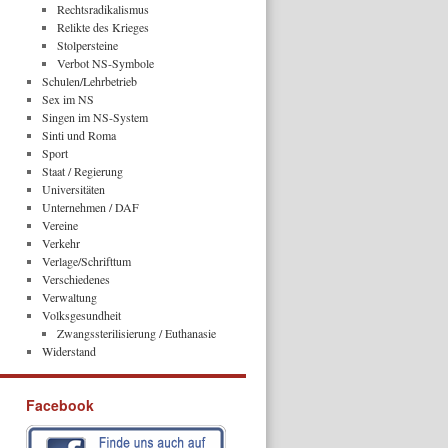
Rechtsradikalismus
Relikte des Krieges
Stolpersteine
Verbot NS-Symbole
Schulen/Lehrbetrieb
Sex im NS
Singen im NS-System
Sinti und Roma
Sport
Staat / Regierung
Universitäten
Unternehmen / DAF
Vereine
Verkehr
Verlage/Schrifttum
Verschiedenes
Verwaltung
Volksgesundheit
Zwangssterilisierung / Euthanasie
Widerstand
Facebook