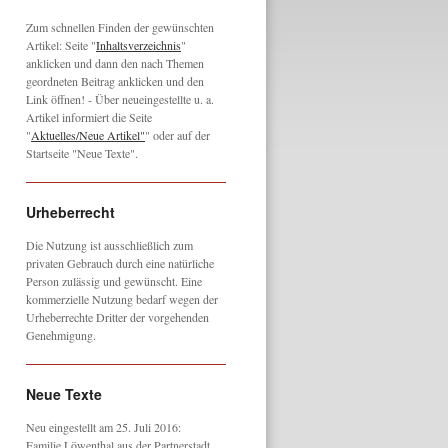
Zum schnellen Finden der gewünschten
Artikel: Seite "
Inhaltsverzeichnis
"
anklicken und dann den nach Themen
geordneten Beitrag anklicken und den
Link öffnen! - Über neueingestellte u. a.
Artikel informiert die Seite
"
Aktuelles/Neue Artikel"
" oder auf der
Startseite "Neue Texte".
Urheberrecht
Die Nutzung ist ausschließlich zum
privaten Gebrauch durch eine natürliche
Person zulässig und gewünscht. Eine
kommerzielle Nutzung bedarf wegen der
Urheberrechte Dritter der vorgehenden
Genehmigung.
Neue Texte
Neu eingestellt am 25. Juli 2016:
Familie Löwenthal aus der Partnerstadt