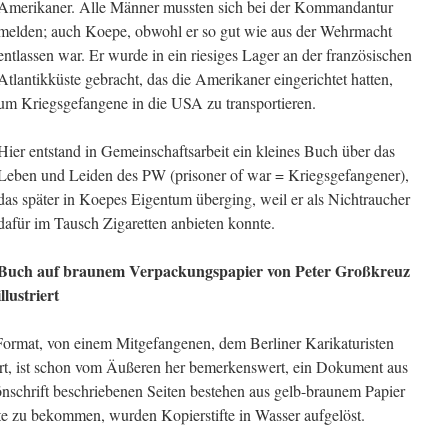
Ameri­kaner. Alle Männer mussten sich bei der Kommandantur
melden; auch Koepe, obwohl er so gut wie aus der Wehr­macht
entlassen war. Er wur­de in ein riesiges Lager an der französischen
Atlantik­küste gebracht, das die Ame­rikaner eingerichtet hatten,
um Kriegsgefangene in die USA zu transportieren.
Hier entstand in Gemein­schaftsarbeit ein kleines Buch über das
Leben und Leiden des PW (prisoner of war = Kriegsgefangener),
das später in Koepes Eigentum überging, weil er als Nichtraucher
dafür im Tausch Zigaretten anbie­ten konnte.
Buch auf braunem Verpackungspapier von Peter Großkreuz
illustriert
Format, von einem Mitgefangenen, dem Berliner Karikaturisten
iert, ist schon vom Äußeren her bemerkenswert, ein Doku­ment aus
önschrift beschriebenen Seiten bestehen aus gelb-braunem Papier
 zu bekommen, wurden Kopierstifte in Wasser aufge­löst.