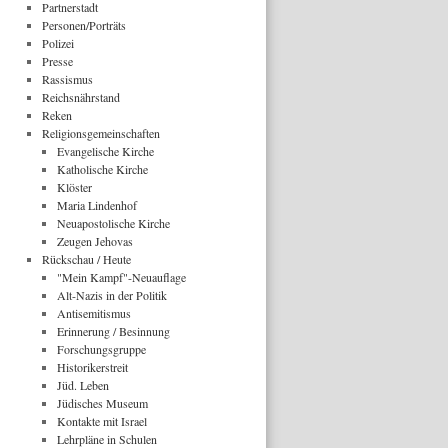
Partnerstadt
Personen/Porträts
Polizei
Presse
Rassismus
Reichsnährstand
Reken
Religionsgemeinschaften
Evangelische Kirche
Katholische Kirche
Klöster
Maria Lindenhof
Neuapostolische Kirche
Zeugen Jehovas
Rückschau / Heute
"Mein Kampf"-Neuauflage
Alt-Nazis in der Politik
Antisemitismus
Erinnerung / Besinnung
Forschungsgruppe
Historikerstreit
Jüd. Leben
Jüdisches Museum
Kontakte mit Israel
Lehrpläne in Schulen