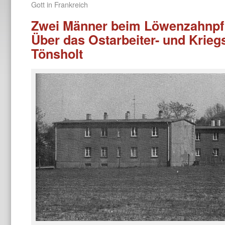
Gott in Frankreich
Zwei Männer beim Löwenzahn­pf
Über das Ostarbeiter- ­und Krie
Tönsholt