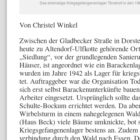
Das ehemalige Kriegsgefangenenlager Tönsholt in den 19
Von Christel Winkel
Zwischen der Gladbecker Straße in Dorsten
heute zu Alten­dorf-Ulfkotte gehörende Orts
„Siedlung“, vor der grundlegenden Sanier
Häuser, ist angeordnet wie ein Barackenlag
wurden im Jahre 1942 als Lager für kriegsg
tet. Auftraggeber war die Organisation Tod
sich erst selbst Ba­rackenunterkünfte baue
Arbeiter eingesetzt. Ursprünglich sollte d
Schulte-Bockum errichtet werden. Da aber 
Wirbelsturm in einem nahegele­genen Wald
(Haus Beck) viele Bäume umknickte, bot s
Kriegsgefangenenlager be­stens an. Zudem 
verbindung durch den Wald nach Essen. Dor