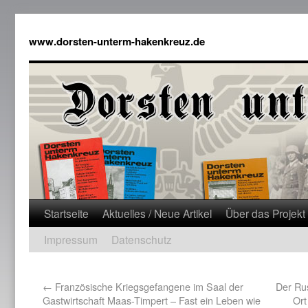
www.dorsten-unterm-hakenkreuz.de
Startseite
Aktuelles / Neue Artikel
Über das Projekt
Impressum
Datenschutz
←
Französische Kriegsgefangene im Saal der
Der Rus
Gastwirtschaft Maas-Timpert – Fast ein Leben wie
Ort