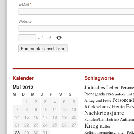
E-Mail
*
Website
−
3
=
6
Kalender
Schlagworte
Mai 2012
Jüdisches Leben
Person
Propaganda
M
D
M
D
F
S
S
NS-Symbole und 
Personen/P
Alltag und Feste
1
2
3
4
5
6
Ers
Rückschau / Heute
7
8
9
10
11
12
13
Nachkriegsjahre
14
15
16
17
18
19
20
Schulen/Lehrbetrieb
Antisem
Krieg
21
22
23
24
25
26
27
Kultur
28
29
30
31
Religionsgemeinschaften
Poli