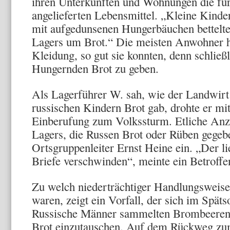
ihren Unterkünften und Wohnungen die fü
angelieferten Lebensmittel. „Kleine Kinde
mit aufgedunsenen Hungerbäuchen bettelt
Lagers um Brot.“ Die meisten Anwohner h
Kleidung, so gut sie konnten, denn schließ
Hungernden Brot zu geben.
Als Lagerführer W. sah, wie der Landwirt
russischen Kindern Brot gab, drohte er mi
Einberufung zum Volkssturm. Etliche An
Lagers, die Russen Brot oder Rüben gegeb
Ortsgruppenleiter Ernst Heine ein. „Der l
Briefe verschwinden“, meinte ein Betroffe
Zu welch niederträchtiger Handlungsweis
waren, zeigt ein Vorf­all, der sich im Spä
Russische Männer sammelten Brombeeren,
Brot einzutauschen. Auf dem Rückweg zum