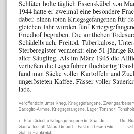
Schlüter holte täglich Essenskübel von Ma
1944 hatte er zweimal eine besondere Fra
dabei: einen toten Kriegsgefangenen für de
gleichen Jahr wurden fünf Kriegsgefangen
Friedhof begraben. Die amtlichen Todesur
Schädelbruch, Freitod, Tu­berkulose, Unte
Sterberegister vermerkt: eine 51-jährige R
alter Säugling. Als im März 1945 die Alli
verließen die Lagerführer fluchtar­tig Töns
fand man Säcke voller Kartoffeln und Zucke
ungerösteten Kaffee, Fäs­ser voller Sauer
lade.
Veröffentlicht unter
Krieg
,
Kriegsgefangene
,
Zwangsarbeiter/
Badoglio-Armee
,
Kriegsgefangene
,
Lager Tönsholt
,
Tönsholt
←
Französische Kriegsgefangene im Saal der
Der Rus
Gastwirtschaft Maas-Timpert – Fast ein Leben wie
Ort
Gott in Frankreich