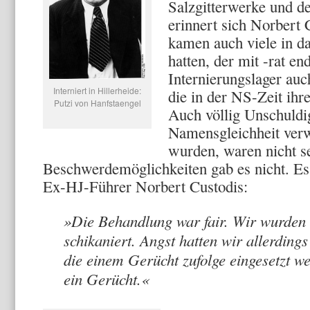
Salzgitterwerke und d
erinnert sich Norbert 
kamen auch viele in da
hatten, der mit -rat e
Internierungslager auc
Interniert in Hillerheide:
die in der NS-Zeit ihre
Putzi von Hanfstaengel
Auch völlig Un­schuldi
Namensgleich­heit ver
wurden, waren nicht se
Beschwerdemöglichkeiten gab es nicht. Es 
Ex-HJ-Führer Norbert Custodis:
»Die Behandlung war fair. Wir wurden
schikaniert. Angst hatten wir allerding
die einem Gerücht zufolge eingesetzt we
ein Ge­rücht.«