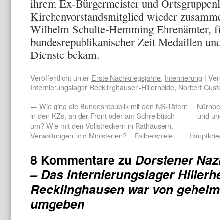
ihrem Ex-Bürgermeister und Ortsgrup­penl
Kirchenvorstandsmitglied wieder zusamme
Wilhelm Schulte-Hemming Ehrenämter, für
bundesrepu­blikanischer Zeit Medaillen un
Dienste bekam.
Veröffentlicht unter
Erste Nachkriegsjahre
,
Internierung
| Ver
Internierungslager Recklinghausen-Hillerheide
,
Norbert Cust
←
Wie ging die Bundesrepublik mit den NS-Tätern
Nürnber
in den KZs, an der Front oder am Schreibtisch
und un
um? Wie mit den Vollstreckern in Rathäusern,
Verwaltungen und Ministerien? – Fallbeispiele
Hauptkrie
8 Kommentare zu
Dorstener Nazi
– Das Internierungslager Hillerh
Recklinghausen war von geheim
umgeben