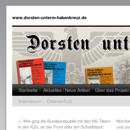
www.dorsten-unterm-hakenkreuz.de
Startseite
Aktuelles / Neue Artikel
Über das Projekt
Impressum
Datenschutz
←
Wie ging die Bundesrepublik mit den NS-Tätern
Nürnber
in den KZs, an der Front oder am Schreibtisch
und un