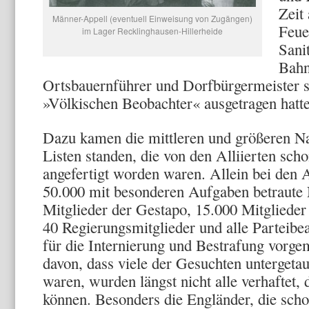
Zeit
Männer-Appell (eventuell Einweisung von Zugängen)
Feue
im Lager Recklinghausen-Hillerheide
Sanit
Bahn
Ortsbauernführer und Dorfbürgermeister s
»Völkischen Beobachter« ausgetragen hatt
Dazu kamen die mittleren und größeren Na­
Listen standen, die von den Alliierten sc
angefertigt worden waren. Allein bei den
50.000 mit besonderen Aufgaben betraute N
Mitglieder der Gestapo, 15.000 Mitglieder 
40 Regierungsmitglieder und alle Parteibe
für die Internie­rung und Bestrafung vorg
davon, dass viele der Ge­suchten untergeta
waren, wurden längst nicht alle verhaftet, 
können. Besonders die Engländer, die sch