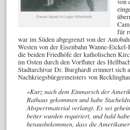
von 
eing
über
Frauen-Appell im Lager Hillerheide
Camp
für 
war im Süden abgegrenzt von der Autoba
Westen von der Eisenbahn Wanne-Eickel-
die beiden Friedhöfe der katholischen Kir
im Osten durch den Vorfluter des Hellbac
Stadtarchivar Dr. Burg­hardt erinnert sich 
Nachkriegsbürgermeisters von Reck­lingha
»Kurz nach dem Einmarsch der Amerik
Rathaus gekommen und habe Sta­cheldra
Absperrmaterial ver­langt. Es sei gehei
beiter wurden requiriert, und bald habe
herausbekommen, dass die Amerikaner i