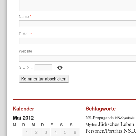
Name
*
E-Mail
*
Website
3
−
2
=
Kalender
Schlagworte
Mai 2012
NS-Propaganda
NS-Symbole 
Jüdisches Leben
M
D
M
D
F
S
S
Mythos
NSD
Personen/Porträts
1
2
3
4
5
6