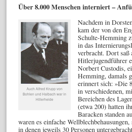
Über 8.000 Menschen interniert – Anfü
Nachdem in Dorsten
kam der von den Eng
Schulte-Hemming zur
in das Internierung
verbracht. Dort saß
Hitlerjugendführer 
Norbert Custodis, e
Hemming, damals ger
erinnert sich: »Die
Auch Alfred Krupp von
in verschiedenen, mit
Bohlen und Halbach war in
Bereichen des Lager
Hillerheide
(etwa 200) hatten i
Baracken standen a
waren es einfache Wellblechbehausungen, s
in denen jeweils 30 Personen untergebrach