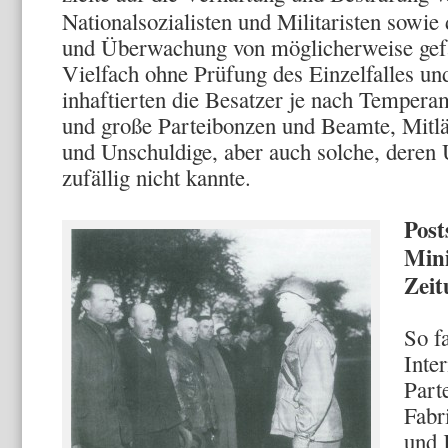
Nationalsozialisten und Militaristen sowie 
und Überwachung von möglicherweise gef
Vielfach ohne Prüfung des Einzelfalles un
inhaftierten die Be­satzer je nach Tempera
und große Parteibonzen und Be­amte, Mitlä
und Unschuldige, aber auch solche, deren U
zufällig nicht kannte.
Post
Mini
Zeit
So f
Inte
Part
Fabr
und 