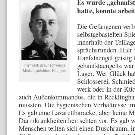
Es wurde „gehanfst
hatte, konnte arbei
Die Gefangenen verbr
selbstgebastelten Spi
innerhalb der Teillag
sprächsrunden. Hier w
Hanfstaengel geistig
gehanfstaengelt« war 
Interniert: Braunschweigs
Ministerpräsident Klagges
Lager. Wer Glück hat
Schlosserei, Schmied
werk oder in der Küc
auch Außenkommandos, die in Reckling­ha
mussten. Die hygieni­schen Verhältnisse im
Es gab eine Lazarettbaracke, aber keine 
Darm­krankheiten herrschten vor. Es gab 
Menschen teilten sich ei­nen Duschraum, i