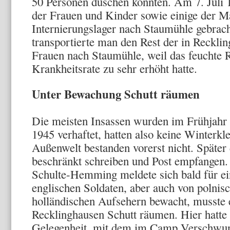
50 Personen duschen konnten. Am 7. Juli 
der Frauen und Kinder sowie einige der M
Internierungslager nach Staumühle gebra
transportierte man den Rest der in Reckli
Frauen nach Staumühle, weil das feuchte 
Krankheitsrate zu sehr er­höht hatte.
Unter Bewachung Schutt räumen
Die meisten Insassen wurden im Frühjah
1945 verhaftet, hat­ten also keine Winterkl
Außenwelt bestanden vorerst nicht. Spä­ter
beschränkt schreiben und Post empfangen.
Schulte-Hemming meldete sich bald für 
englischen Soldaten, aber auch von polnis
hollän­dischen Aufsehern bewacht, musste e
Recklinghausen Schutt räumen. Hier hatte 
Gelegenheit, mit dem im Camp Verschwun