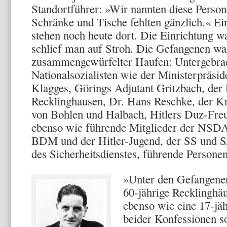
Standortführer: »Wir nannten diese Per­so
Schränke und Tische fehlten gänzlich.« Ei
stehen noch heute dort. Die Einrichtung wa
schlief man auf Stroh. Die Gefangenen wa­
zusammengewürfelter Haufen: Untergebrac
Nationalsoziali­sten wie der Ministerpräsi
Klagges, Görings Adjutant Gritzbach, der
Recklinghausen, Dr. Hans Reschke, der Kr
von Bohlen und Halbach, Hitlers Duz-Freu
ebenso wie führende Mitglieder der NSDA
BDM und der Hitler-Ju­gend, der SS und S
des Sicherheitsdienstes, führende Perso­ne
»Unter den Gefangene
60-jährige Recklinghä
ebenso wie eine 17-jäh
beider Konfessionen s