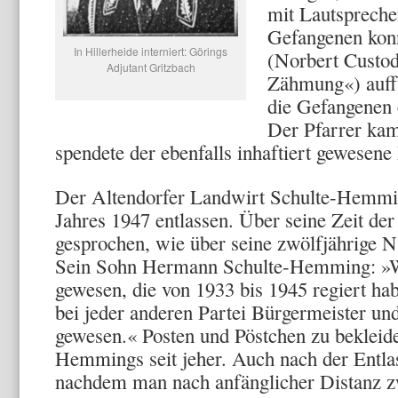
mit Lautspreche
Gefangenen kon
In Hillerheide interniert: Görings
(Norbert Custod
Adjutant Gritzbach
Zähmung«) auffü
die Gefangenen 
Der Pfarrer kam
spendete der ebenfalls inhaftiert gewesene
Der Altendorfer Landwirt Schulte-Hemmi
Jahres 1947 entlassen. Über seine Zeit der 
gespro­chen, wie über seine zwölfjährige 
Sein Sohn Hermann Schulte-Hemming: »Wär
gewesen, die von 1933 bis 1945 regiert ha
bei jeder anderen Partei Bürgermeister un
gewesen.« Posten und Pöstchen zu bekleide
Hemmings seit jeher. Auch nach der Entlas
nachdem man nach an­fänglicher Distanz 