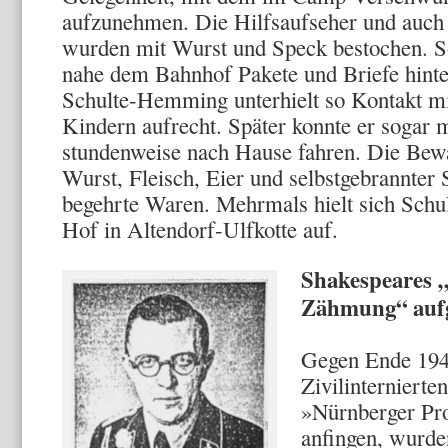
aufzunehmen. Die Hilfsaufseher und auch b
wurden mit Wurst und Speck bestochen. So
nahe dem Bahnhof Pakete und Briefe hint
Schulte-Hemming unterhielt so Kontakt mi
Kindern aufrecht. Später konnte er sogar
stundenweise nach Hause fahren. Die Bewa
Wurst, Fleisch, Eier und selbstgebrannte
begehrte Waren. Mehrmals hielt sich Sch
Hof in Altendorf-Ulfkotte auf.
Shakespeares 
Zähmung“ auf
Gegen Ende 1946
Zivilinternierte
»Nürnberger Pr
anfin­gen, wurd