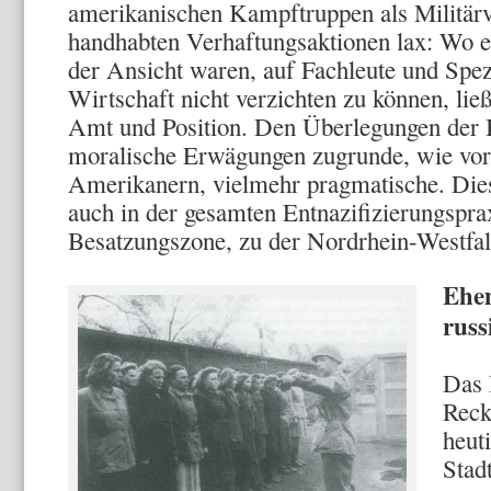
amerikanischen Kampftruppen als Militärv
handhabten Ver­haftungsaktionen lax: Wo ei
der Ansicht waren, auf Fach­leute und Spez
Wirtschaft nicht verzichten zu können, lie­ß
Amt und Position. Den Überlegungen der B
moralische Erwägungen zugrunde, wie vor
Amerikanern, vielmehr pragmatische. Dies
auch in der gesamten Entnazifizierungspra­
Besatzungszone, zu der Nordrhein-Westfal
Ehem
russ
Das 
Reck
heut
Stad